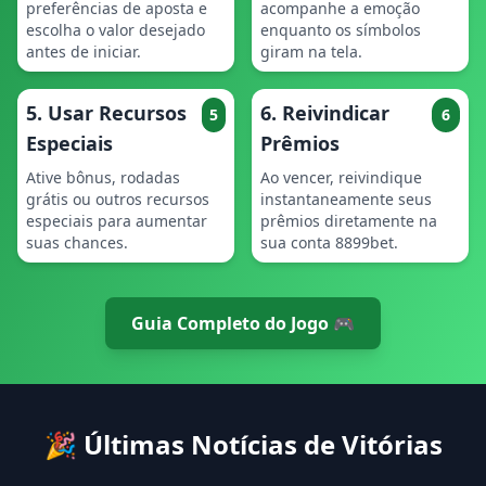
preferências de aposta e
acompanhe a emoção
escolha o valor desejado
enquanto os símbolos
antes de iniciar.
giram na tela.
5. Usar Recursos
6. Reivindicar
5
6
Especiais
Prêmios
Ative bônus, rodadas
Ao vencer, reivindique
grátis ou outros recursos
instantaneamente seus
especiais para aumentar
prêmios diretamente na
suas chances.
sua conta 8899bet.
Guia Completo do Jogo 🎮
🎉 Últimas Notícias de Vitórias