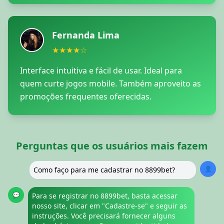
Fernanda Lima
★★★★☆
Interface intuitiva e fácil de usar. Ideal para
quem curte jogos mobile. Também aproveito as
promoções frequentes oferecidas.
Perguntas que os usuários mais fazem
👤
Como faço para me cadastrar no 8899bet?
💬
Para se registrar no 8899bet, basta acessar
nosso site, clicar em "Cadastre-se" e seguir as
instruções. Você precisará fornecer alguns