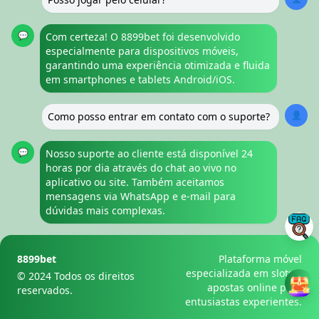
💬
Com certeza! O 8899bet foi desenvolvido
especialmente para dispositivos móveis,
garantindo uma experiência otimizada e fluida
em smartphones e tablets Android/iOS.
👤
Como posso entrar em contato com o suporte?
💬
Nosso suporte ao cliente está disponível 24
horas por dia através do chat ao vivo no
aplicativo ou site. Também aceitamos
mensagens via WhatsApp e e-mail para
dúvidas mais complexas.
8899bet
Plataforma móvel
especializada em slots e
© 2024 Todos os direitos
apostas online para
reservados.
entusiastas experientes.