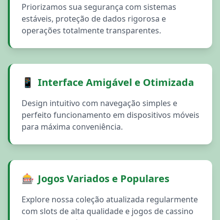
Priorizamos sua segurança com sistemas
29/06/2026 Thia*** ganhou 1,400 BRL 🏆
estáveis, proteção de dados rigorosa e
29/06/2026 Caio*** ganhou 1,000 BRL 💰
operações totalmente transparentes.
29/06/2026 Luca*** recebeu cashback 60 BRL 🔄
29/06/2026 AnaS*** recebeu bonus 280 BRL ✨
29/06/2026 Fel*** recebeu cashback 205 BRL 🔄
📱
Interface Amigável e Otimizada
Design intuitivo com navegação simples e
perfeito funcionamento em dispositivos móveis
para máxima conveniência.
🎰
Jogos Variados e Populares
Explore nossa coleção atualizada regularmente
com slots de alta qualidade e jogos de cassino