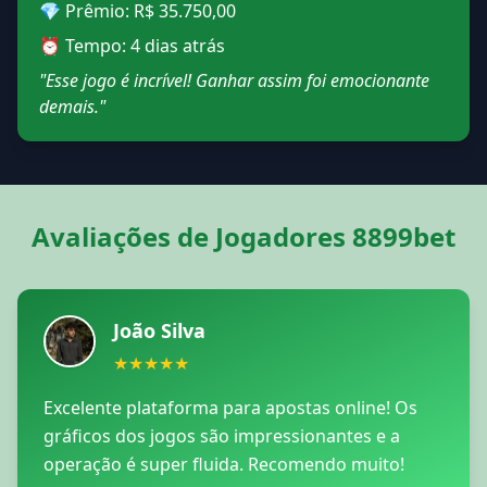
💎 Prêmio:
R$ 35.750,00
⏰ Tempo:
4 dias atrás
"Esse jogo é incrível! Ganhar assim foi emocionante
demais."
Avaliações de Jogadores 8899bet
João Silva
★★★★★
Excelente plataforma para apostas online! Os
gráficos dos jogos são impressionantes e a
operação é super fluida. Recomendo muito!