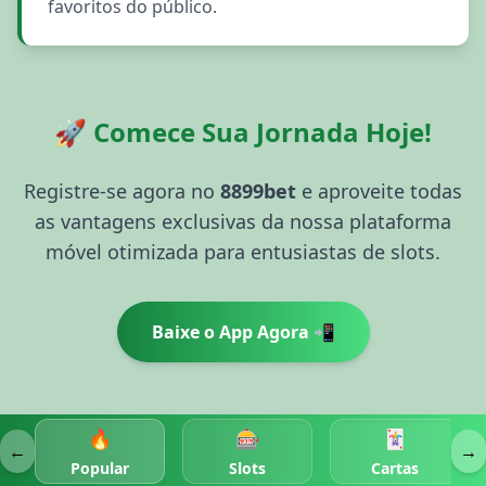
favoritos do público.
🚀 Comece Sua Jornada Hoje!
Registre-se agora no
8899bet
e aproveite todas
as vantagens exclusivas da nossa plataforma
móvel otimizada para entusiastas de slots.
Baixe o App Agora 📲
🔥
🎰
🃏
←
→
Popular
Slots
Cartas